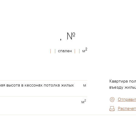
, №
2
|
|
спален
|
|
м
Квартира пол
я высота в кессонах потолка жилых
м
въезду жильц
Отправит
2
м
Распечат