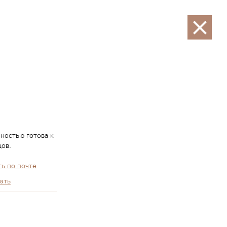
Закрыть
ностью готова к
ов.
ь по почте
ать