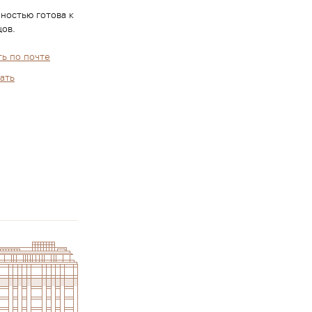
ностью готова к
ов.
ь по почте
ать