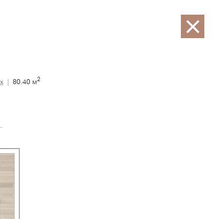
Закрыть
2
х
|
80.40 м