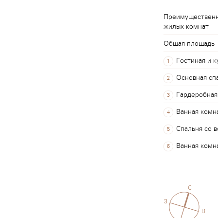
Преимущественна
жилых комнат
Общая площадь
Гостиная и к
1
Основная сп
2
Гардеробная
3
Ванная комн
4
Спальня со 
5
Ванная комн
6