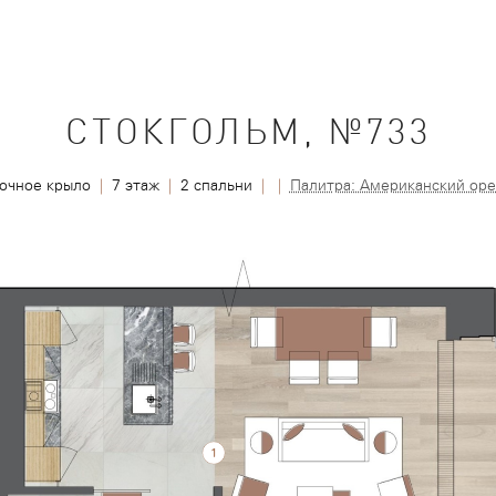
СТОКГОЛЬМ, №733
точное крыло
|
7 этаж
|
2 спальни
|
|
Палитра: Американский оре