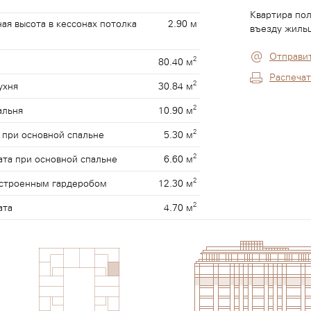
Квартира пол
я высота в кессонах потолка
2.90 м
въезду жильц
Отправит
2
80.40 м
Распечат
2
30.84 м
ухня
2
10.90 м
альня
2
5.30 м
 при основной спальне
2
6.60 м
ата при основной спальне
2
12.30 м
встроенным гардеробом
2
4.70 м
ата